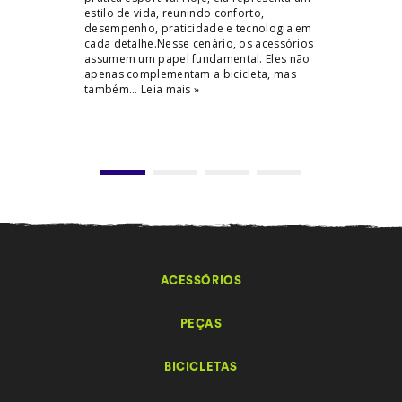
estilo de vida, reunindo conforto,
conforto, a
desempenho, praticidade e tecnologia em
durante o p
cada detalhe.Nesse cenário, os acessórios
ligados aos
assumem um papel fundamental. Eles não
e durante o 
apenas complementam a bicicleta, mas
corretos faz
também...
Leia mais »
Leia mais »
ACESSÓRIOS
PEÇAS
BICICLETAS