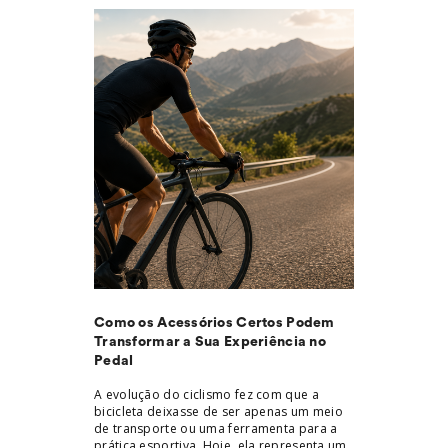
Como os Acessórios Certos Podem
Escolher 
Transformar a Sua Experiência no
para Peda
Pedal
Conforto
A evolução do ciclismo fez com que a
Todo grand
bicicleta deixasse de ser apenas um meio
de subir na
de transporte ou uma ferramenta para a
frequência 
LER MAIS ➔
prática esportiva. Hoje, ela representa um
não depende