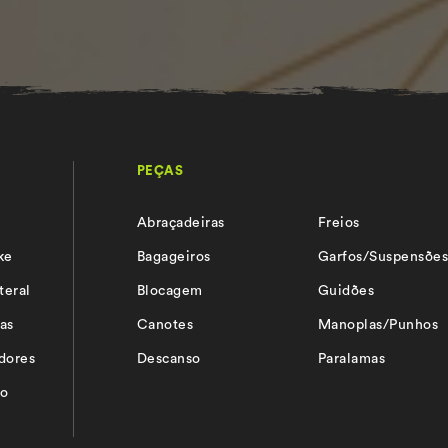
PEÇAS
Abraçadeiras
Freios
ke
Bagageiros
Garfos/Suspensõe
teral
Blocagem
Guidões
as
Canotes
Manoplas/Punhos
adores
Descanso
Paralamas
io