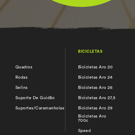
BICICLETAS
Quadros
Bicicletas Aro 20
s
Rodas
Bicicletas Aro 24
Selins
Bicicletas Aro 26
Suporte De Guidão
Bicicletas Aro 27,5
Suportes/Caramanholas
Bicicletas Aro 29
Bicicletas Aro
700c
Speed