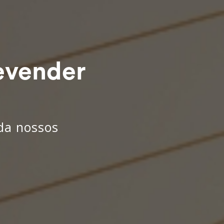
evender
nda nossos