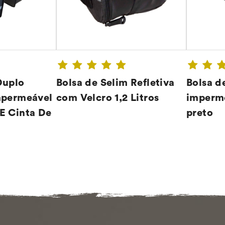
Duplo
Bolsa de Selim Refletiva
Bolsa d
mpermeável
com Velcro 1,2 Litros
imperme
E Cinta De
preto
A ➔
CONFIRA ➔