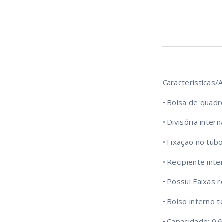
Características/A
• Bolsa de quadr
• Divisória intern
• Fixação no tub
• Recipiente inte
• Possui Faixas r
• Bolso interno t
• Capacidade: 0.6