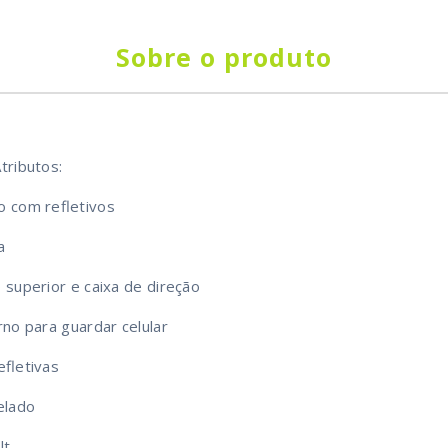
Sobre o produto
tributos:
o com refletivos
a
o superior e caixa de direção
rno para guardar celular
efletivas
elado
lt.