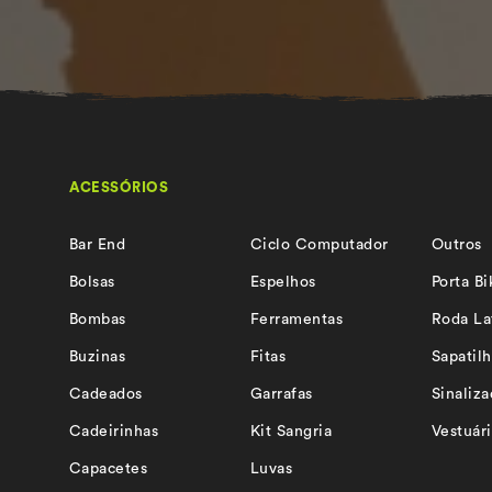
ACESSÓRIOS
Bar End
Ciclo Computador
Outros
Bolsas
Espelhos
Porta Bi
Bombas
Ferramentas
Roda La
Buzinas
Fitas
Sapatilh
Cadeados
Garrafas
Sinaliz
Cadeirinhas
Kit Sangria
Vestuár
Capacetes
Luvas