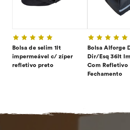
Bolsa de selim 1lt
Bolsa Alforge 
impermeável c/ zíper
Dir/Esq 36lt I
refletivo preto
Com Refletivo 
CONFIRA ➔
CONFIR
Fechamento