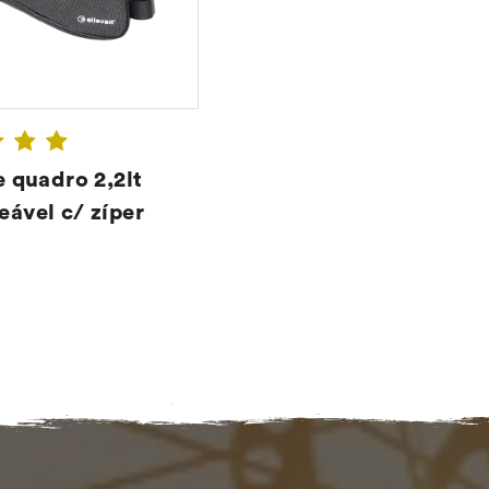
e quadro 2,2lt
ável c/ zíper
CONFIRA ➔