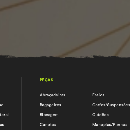
PEÇAS
Abraçadeiras
Freios
ke
Bagageiros
Garfos/Suspensõe
teral
Blocagem
Guidões
as
Canotes
Manoplas/Punhos