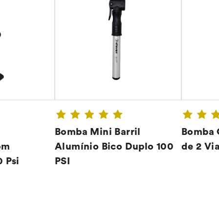
Bomba Mini Barril
Bomba O
om
Alumínio Bico Duplo 100
de 2 Vi
 Psi
PSI
A ➔
CONFIRA ➔