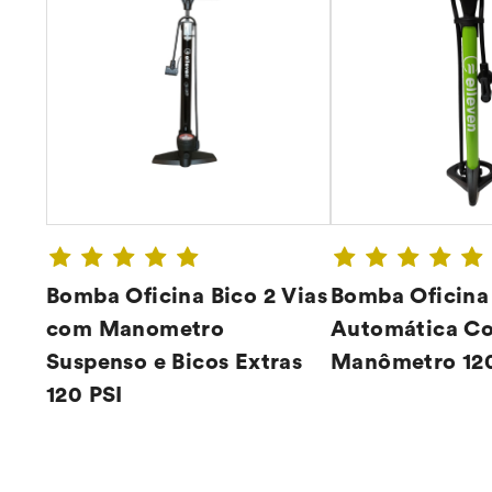
Bomba Oficina Bico 2 Vias
Bomba Oficina
com Manometro
Automática C
Suspenso e Bicos Extras
Manômetro 120
CONFIRA ➔
CONFIR
120 PSI