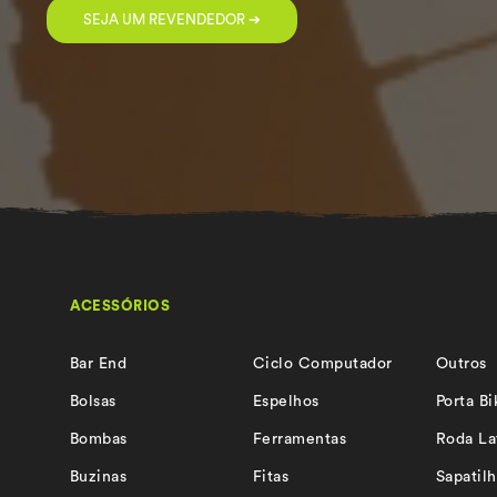
SEJA UM REVENDEDOR ➔
ACESSÓRIOS
Bar End
Ciclo Computador
Outros
Bolsas
Espelhos
Porta Bi
Bombas
Ferramentas
Roda La
Buzinas
Fitas
Sapatilh