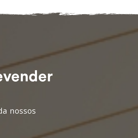
evender
nda nossos