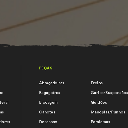
PEÇAS
Abraçadeiras
Freios
ke
Bagageiros
Garfos/Suspensõe
teral
Blocagem
Guidões
as
Canotes
Manoplas/Punhos
adores
Descanso
Paralamas