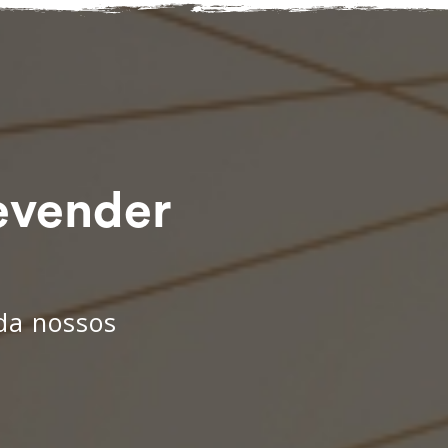
evender
nda nossos