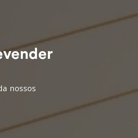
evender
nda nossos