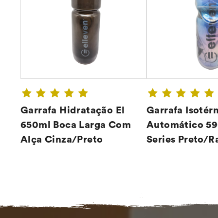
Garrafa Hidratação El
Garrafa Isotér
650ml Boca Larga Com
Automático 59
Alça Cinza/Preto
Series Preto/
CONFIRA ➔
CONFIR