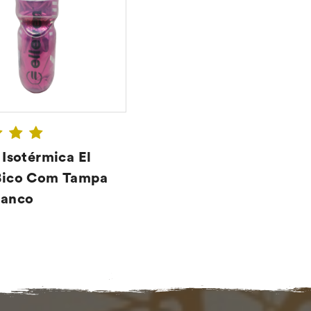
 Isotérmica El
Bico Com Tampa
ranco
CONFIRA ➔