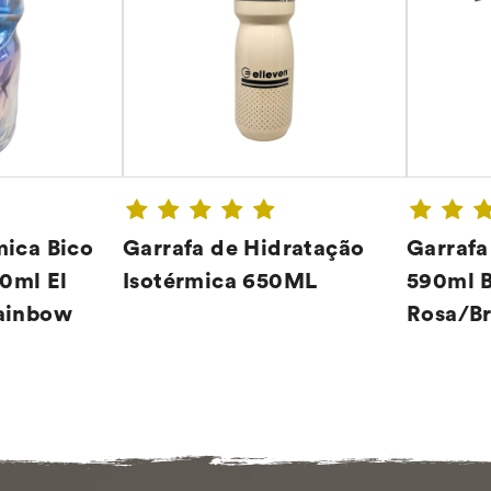
mica Bico
Garrafa de Hidratação
Garrafa
0ml El
Isotérmica 650ML
590ml 
Rainbow
Rosa/B
A ➔
CONFIRA ➔