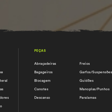
PEÇAS
Abraçadeiras
Freios
ke
Bagageiros
Garfos/Suspensõe
teral
Blocagem
Guidões
as
Canotes
Manoplas/Punhos
adores
Descanso
Paralamas
io