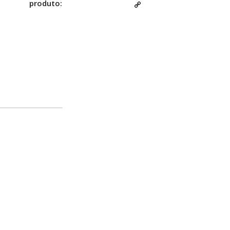
produto:
Copy
Link