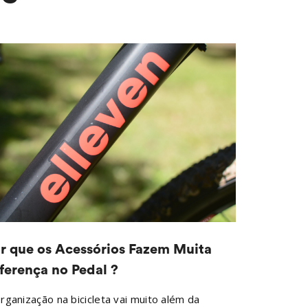
r que os Acessórios Fazem Muita
Como Mon
ferença no Pedal ?
Bike Sem
?
rganização na bicicleta vai muito além da