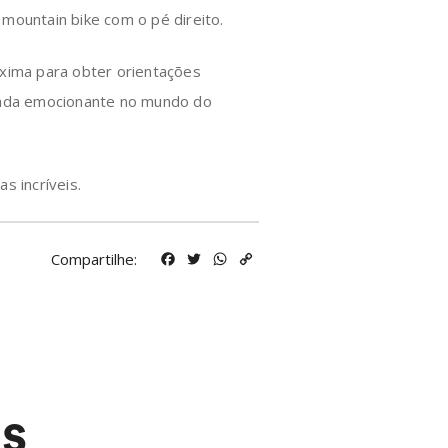
mountain bike com o pé direito.
óxima para obter orientações
rnada emocionante no mundo do
s incríveis.
Compartilhe:
Facebook
Twitter
WhatsApp
Copy
Link
os