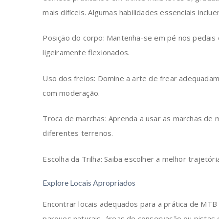
mais difíceis. Algumas habilidades essenciais inclue
Posição do corpo: Mantenha-se em pé nos pedais 
ligeiramente flexionados.
Uso dos freios: Domine a arte de frear adequadam
com moderação.
Troca de marchas: Aprenda a usar as marchas de m
diferentes terrenos.
Escolha da Trilha: Saiba escolher a melhor trajetóri
Explore Locais Apropriados
Encontrar locais adequados para a prática de MTB é 
parques naturais, áreas de conservação ou pistas