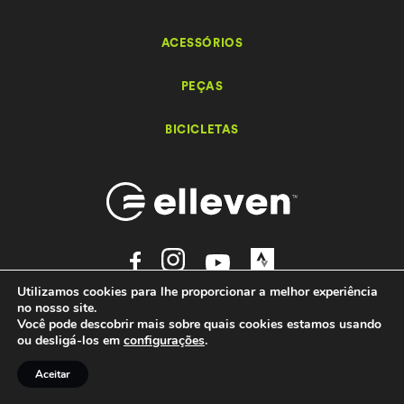
ACESSÓRIOS
PEÇAS
BICICLETAS
Utilizamos cookies para lhe proporcionar a melhor experiência
Elleven – Bikes e Acessórios - 2026 Todos os direitos reservados.
no nosso site.
by
Você pode descobrir mais sobre quais cookies estamos usando
Ondaweb
ou desligá-los em
configurações
.
Aceitar