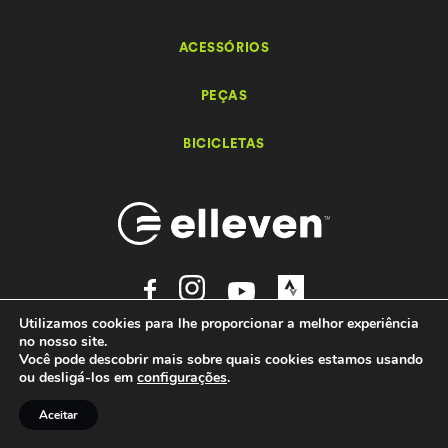
ACESSÓRIOS
PEÇAS
BICICLETAS
Utilizamos cookies para lhe proporcionar a melhor experiência
Elleven – Bikes e Acessórios - 2026 Todos os direitos reservados.
no nosso site.
by
Você pode descobrir mais sobre quais cookies estamos usando
Ondaweb
ou desligá-los em
configurações
.
Aceitar