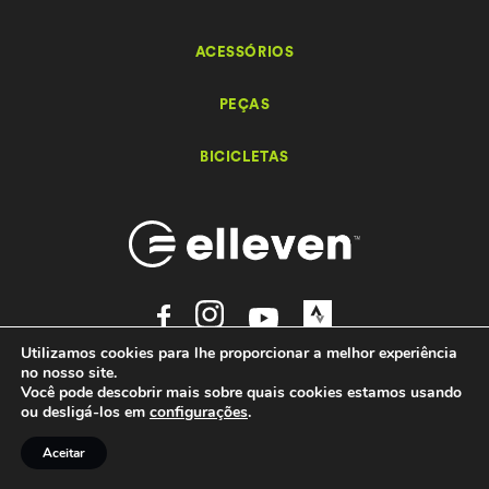
ACESSÓRIOS
PEÇAS
BICICLETAS
Utilizamos cookies para lhe proporcionar a melhor experiência
Elleven – Bikes e Acessórios - 2026 Todos os direitos reservados.
no nosso site.
by
Você pode descobrir mais sobre quais cookies estamos usando
Ondaweb
ou desligá-los em
configurações
.
Aceitar