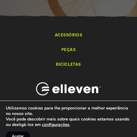
ACESSÓRIOS
PEÇAS
BICICLETAS
Utilizamos cookies para lhe proporcionar a melhor experiência
no nosso site.
Você pode descobrir mais sobre quais cookies estamos usando
Elleven – Bikes e Acessórios - 2026 Todos os direitos reservados.
ou desligá-los em
configurações
.
by
Ondaweb
Aceitar