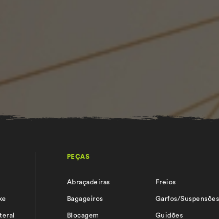
PEÇAS
Abraçadeiras
Freios
ke
Bagageiros
Garfos/Suspensõe
teral
Blocagem
Guidões