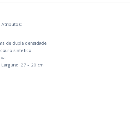
/ Atributos:
ema de dupla densidade
couro sintético
gua
X
Largura:
27 – 20 cm