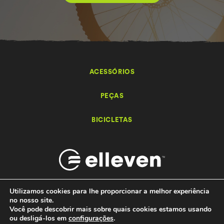
ACESSÓRIOS
PEÇAS
BICICLETAS
Utilizamos cookies para lhe proporcionar a melhor experiência
no nosso site.
Você pode descobrir mais sobre quais cookies estamos usando
Elleven – Bikes e Acessórios - 2026 Todos os direitos reservados.
ou desligá-los em
configurações
.
by