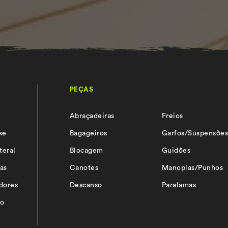
PEÇAS
Abraçadeiras
Freios
ke
Bagageiros
Garfos/Suspensõe
teral
Blocagem
Guidões
as
Canotes
Manoplas/Punhos
adores
Descanso
Paralamas
io