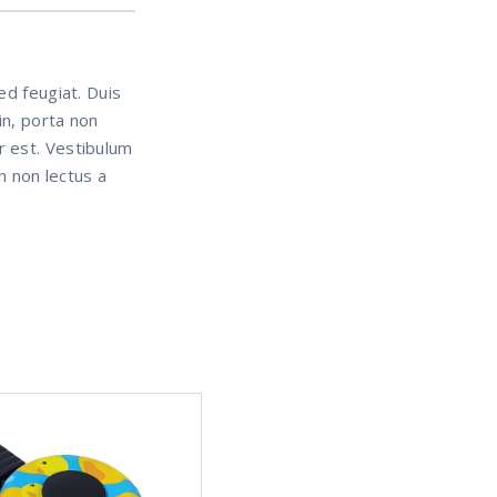
ed feugiat. Duis
in, porta non
r est. Vestibulum
n non lectus a