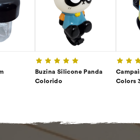
m
Buzina Silicone Panda
Campain
Colorido
Colors 
A ➔
CONFIRA ➔