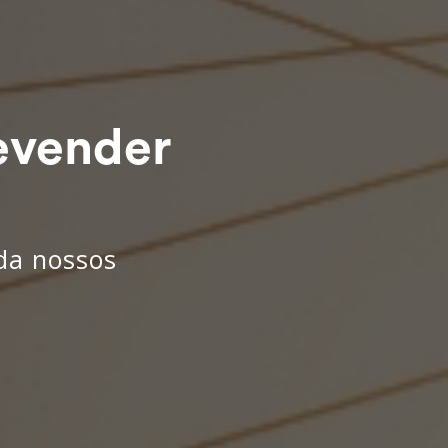
evender
nda nossos