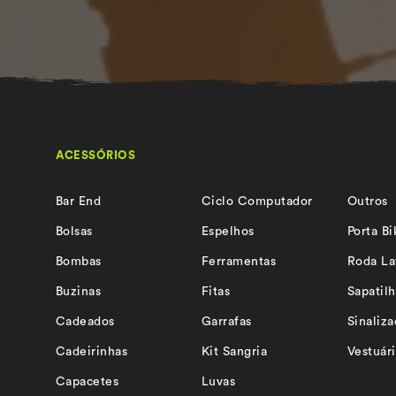
ACESSÓRIOS
Bar End
Ciclo Computador
Outros
Bolsas
Espelhos
Porta Bi
Bombas
Ferramentas
Roda La
Buzinas
Fitas
Sapatilh
Cadeados
Garrafas
Sinaliz
Cadeirinhas
Kit Sangria
Vestuár
Capacetes
Luvas