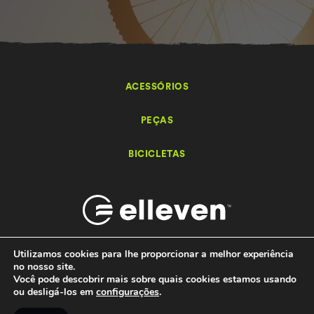
ACESSÓRIOS
PEÇAS
BICICLETAS
Utilizamos cookies para lhe proporcionar a melhor experiência
no nosso site.
Você pode descobrir mais sobre quais cookies estamos usando
Elleven – Bikes e Acessórios - 2026 Todos os direitos reservados.
ou desligá-los em
configurações
.
by
Ondaweb