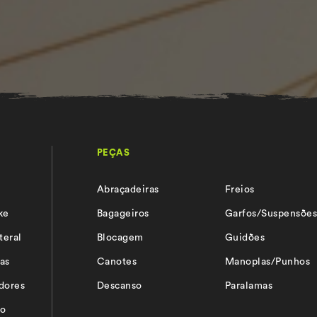
PEÇAS
Abraçadeiras
Freios
ke
Bagageiros
Garfos/Suspensõe
teral
Blocagem
Guidões
as
Canotes
Manoplas/Punhos
adores
Descanso
Paralamas
io