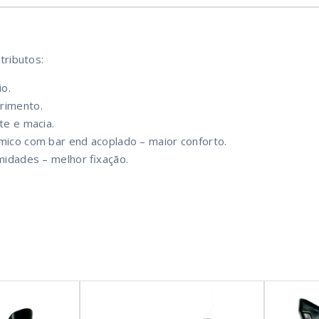
tributos:
o.
imento.
te e macia.
ico com bar end acoplado – maior conforto.
idades – melhor fixação.