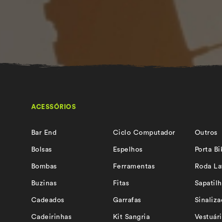
ACESSÓRIOS
Bar End
Ciclo Computador
Outros
Bolsas
Espelhos
Porta Bi
Bombas
Ferramentas
Roda La
Buzinas
Fitas
Sapatilh
Cadeados
Garrafas
Sinaliz
Cadeirinhas
Kit Sangria
Vestuár