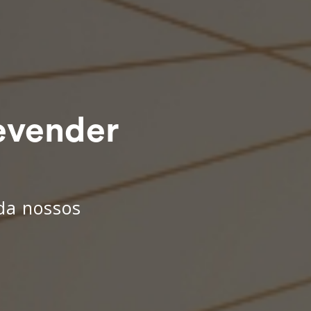
evender
nda nossos