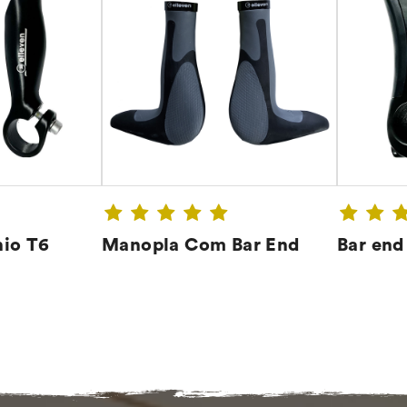
nio T6
Manopla Com Bar End
Bar end
A ➔
CONFIRA ➔