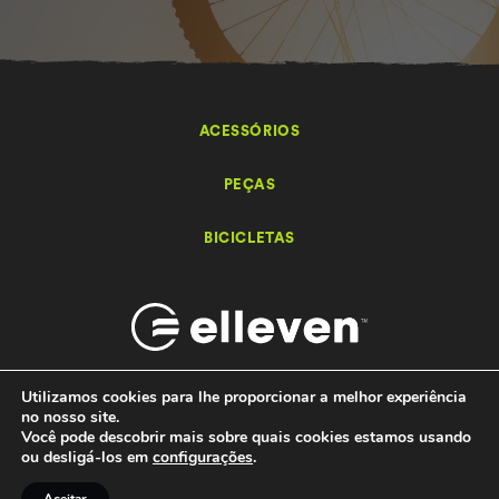
ACESSÓRIOS
PEÇAS
BICICLETAS
Utilizamos cookies para lhe proporcionar a melhor experiência
no nosso site.
Você pode descobrir mais sobre quais cookies estamos usando
Elleven – Bikes e Acessórios - 2026 Todos os direitos reservados.
ou desligá-los em
configurações
.
by
Ondaweb