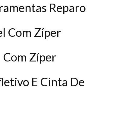
rramentas Reparo
el Com Zíper
l Com Zíper
letivo E Cinta De