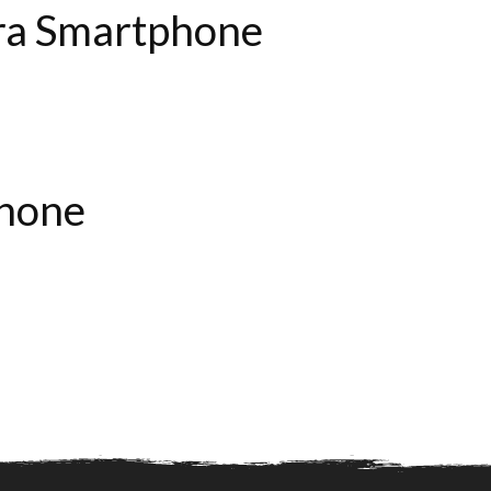
ra Smartphone
phone
hone