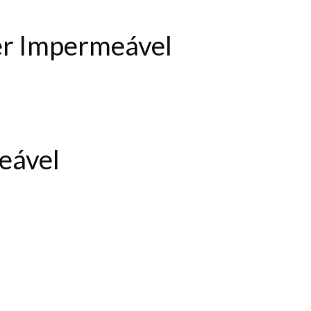
er Impermeável
eável