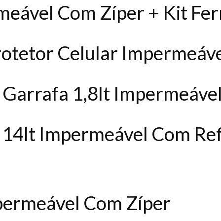
eável Com Zíper + Kit Fe
rotetor Celular Impermeáv
 Garrafa 1,8lt Impermeáve
l 14lt Impermeável Com Ref
permeável Com Zíper