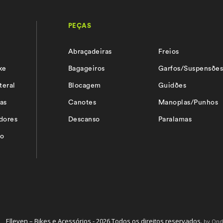
PEÇAS
Abraçadeiras
Freios
ke
Bagageiros
Garfos/Suspensõe
teral
Blocagem
Guidões
as
Canotes
Manoplas/Punhos
adores
Descanso
Paralamas
io
Elleven – Bikes e Acessórios - 2026 Todos os direitos reservados.
by On