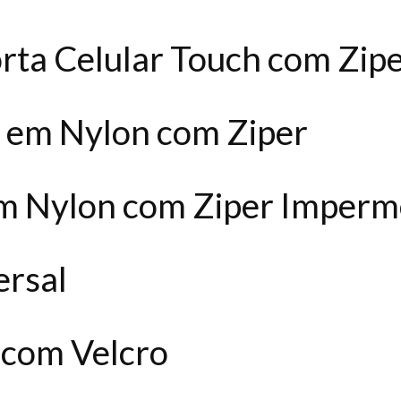
rta Celular Touch com Zip
ro em Nylon com Ziper
m Nylon com Ziper Imperm
ersal
a com Velcro