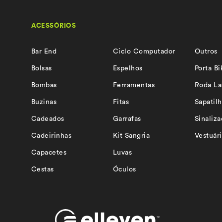
Continue lendo »
ACESSÓRIOS
Bar End
Ciclo Computador
Outros
Bolsas
Espelhos
Porta Bi
Bombas
Ferramentas
Roda La
Buzinas
Fitas
Sapatilh
Cadeados
Garrafas
Sinaliz
Cadeirinhas
Kit Sangria
Vestuár
Capacetes
Luvas
Cestas
Óculos