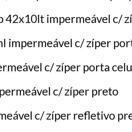
p 42x10lt impermeável c/ zí
 impermeável c/ zíper port
rmeável c/ zíper porta celu
permeável c/ zíper preto
meável c/ zíper refletivo pr