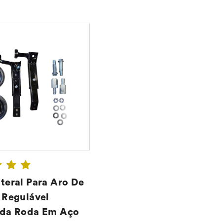
teral Para Aro De
 Regulável
ada Roda Em Aço
CONFIRA ➔