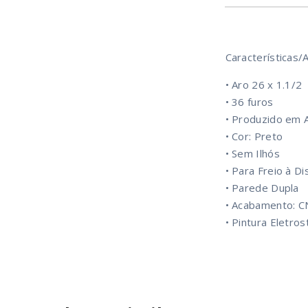
Características/A
• Aro 26 x 1.1/2
• 36 furos
• Produzido em A
• Cor: Preto
• Sem Ilhós
• Para Freio à Di
• Parede Dupla
• Acabamento: C
• Pintura Eletros