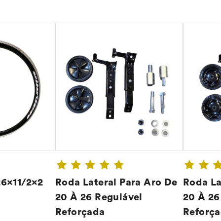
26×11/2×2
Roda Lateral Para Aro De
Roda La
20 À 26 Regulável
20 À 26
Reforçada
Reforç
A ➔
CONFIRA ➔