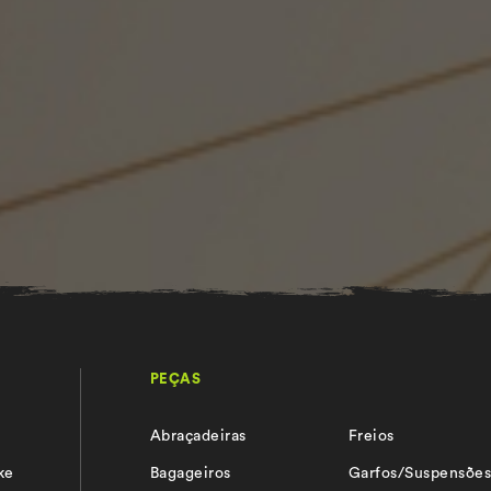
PEÇAS
Abraçadeiras
Freios
ke
Bagageiros
Garfos/Suspensõe