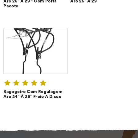
CONFIRA ➔
CONFIRA ➔
Aro 26″ À 29 ” Com Porta
Aro 26″ À 29″
Pacote
Bagageiro Com Regulagem
CONFIRA ➔
Aro 24″ À 29″ Freio A Disco